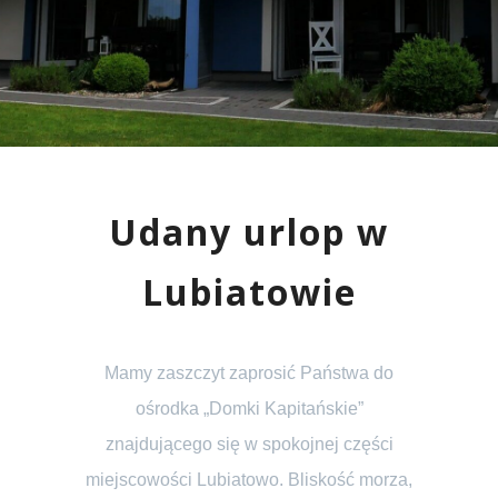
Udany urlop w
Lubiatowie
Mamy zaszczyt zaprosić Państwa do
ośrodka „Domki Kapitańskie”
znajdującego się w spokojnej części
miejscowości Lubiatowo. Bliskość morza,