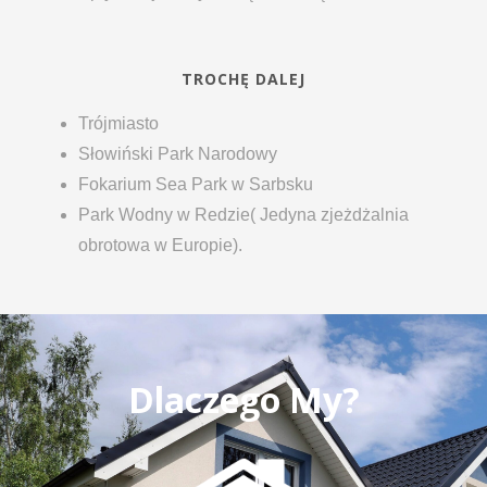
TROCHĘ DALEJ
Trójmiasto
Słowiński Park Narodowy
Fokarium Sea Park w Sarbsku
Park Wodny w Redzie( Jedyna zjeżdżalnia
obrotowa w Europie).
Dlaczego My?