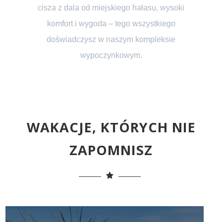
cisza z dala od miejskiego hałasu, wysoki
komfort i wygoda – tego wszystkiego
doświadczysz w naszym kompleksie
wypoczynkowym.
WAKACJE, KTÓRYCH NIE
ZAPOMNISZ